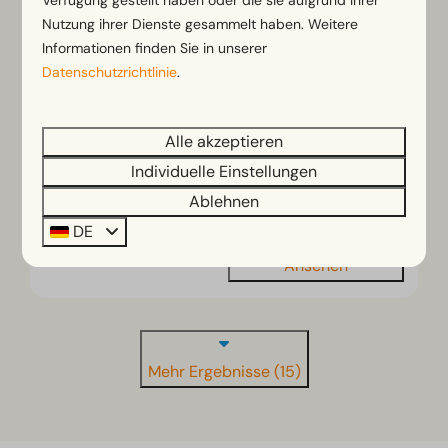
Nutzung ihrer Dienste gesammelt haben. Weitere
Cube 6
Ab
Informationen finden Sie in unserer
469 €
Datenschutzrichtlinie
.
Drenthe, Ruinen
405 €
6
3
Einige
3 Nächte
Alle akzeptieren
2 Personen
Geräumiges helles Wohnzimmer
Individuelle Einstellungen
Luxuriöse Ausstattung
Ablehnen
Ruhige Lage im Grünen
DE
Ansehen
Mehr Ergebnisse (15)