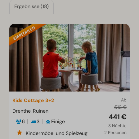
Ergebnisse (18)
EMPFOHLEN
Kids Cottage 3+2
Ab
512 €
Drenthe, Ruinen
441 €
6
3
Einige
3 Nächte
2 Personen
Kindermöbel und Spielzeug