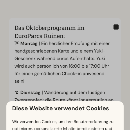
Das Oktoberprogramm im
EuroParcs Ruinen:
👋
Montag
| Ein herzlicher Empfang mit einer
handgeschriebenen Karte und einem Yuki-
Geschenk während eures Aufenthalts. Yuki
wird auch persönlich von 16:00 bis 17:00 Uhr
für einen gemütlichen Check-in anwesend
sein!
🍄
Dienstag
| Wanderung auf dem lustigen
Zwergenpfad; die Route könnt ihr gemütlich an
Diese Website verwendet Cookies
der Rezeption abholen. Am Nachmittag könnt
ihr euch im Hallenbad des Parks vergnügen
Wir verwenden Cookies, um Ihre Benutzererfahrung zu
und planschen.
optimieren, personalisierte Inhalte bereitzustellen und