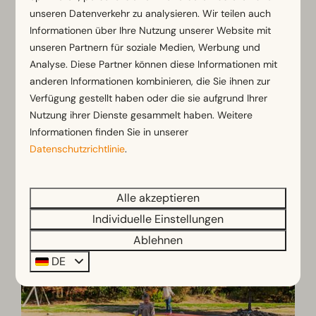
Mittwoch
| Lust auf eine sportliche
unseren Datenverkehr zu analysieren. Wir teilen auch
Herausforderung? Schlage heute einen Ball bei
Informationen über Ihre Nutzung unserer Website mit
einer lustigen Runde Minigolf im Park!
unseren Partnern für soziale Medien, Werbung und
Analyse. Diese Partner können diese Informationen mit
🎨
Donnerstag
| Nimm am Vormittag am
anderen Informationen kombinieren, die Sie ihnen zur
Malwettbewerb im Restaurant teil und gewinne
Verfügung gestellt haben oder die sie aufgrund Ihrer
ein tolles Yuki-Paket!
Nutzung ihrer Dienste gesammelt haben. Weitere
Informationen finden Sie in unserer
🧸
Freitag
| Bevor es wieder nach Hause geht,
Datenschutzrichtlinie
.
haben die Kinder noch Zeit, in der Indoor-
Spielhalle zu spielen oder ein schönes
Ausmalbild zu gestalten.
Alle akzeptieren
Individuelle Einstellungen
Ablehnen
DE