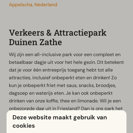
Appelscha, Nederland
Verkeers & Attractiepark
Duinen Zathe
Wij zijn een all-inclusive park voor een compleet en
betaalbaar dagje uit voor het hele gezin. Dit betekent
dat je voor één entreeprijs toegang hebt tot alle
attracties, inclusief onbeperkt eten en drinken! Zo
kun je onbeperkt friet met saus, snacks, broodjes,
dagsoep en waterijs eten. Je kan ook onbeperkt
drinken van onze koffie, thee en limonade. Wil je een
onbezorgde dag uit in Friesland? Dan is ons park het
perfecte uitje voor jou en je gezin!
Deze website maakt gebruik van
cookies
Klik voor meer informatie of tickets met korting op