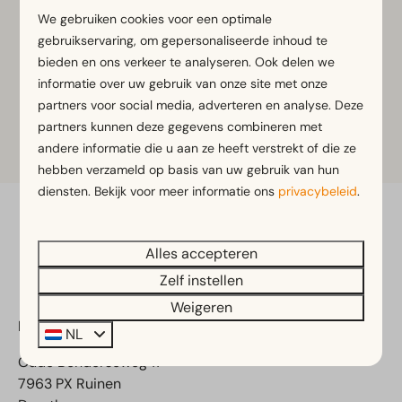
een van onderstaande buttons.
We gebruiken cookies voor een optimale
gebruikservaring, om gepersonaliseerde inhoud te
bieden en ons verkeer te analyseren. Ook delen we
informatie over uw gebruik van onze site met onze
Meer informatie
partners voor social media, adverteren en analyse. Deze
partners kunnen deze gegevens combineren met
Tickets
andere informatie die u aan ze heeft verstrekt of die ze
hebben verzameld op basis van uw gebruik van hun
diensten. Bekijk voor meer informatie ons
privacybeleid
.
Veilig betalen
Alles accepteren
Zelf instellen
Weigeren
EuroParcs Ruinen
NL
Oude Benderseweg 11
7963 PX Ruinen