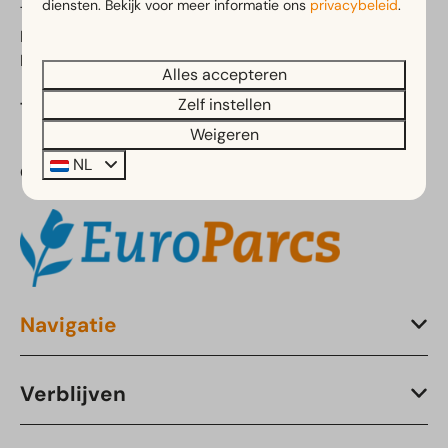
diensten. Bekijk voor meer informatie ons
privacybeleid
.
7963 PX Ruinen
Drenthe
Nederland
Alles accepteren
Zelf instellen
Telefoon:
+31 (0)85 760 3423
Weigeren
NL
Onderdeel van:
Navigatie
Verblijven