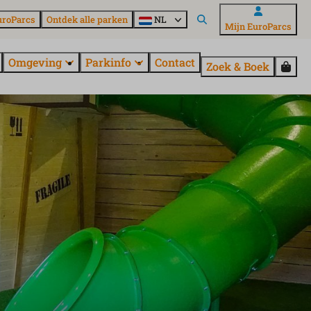
uroParcs
Ontdek alle parken
NL
Mijn EuroParcs
Omgeving
Parkinfo
Contact
Zoek & Boek