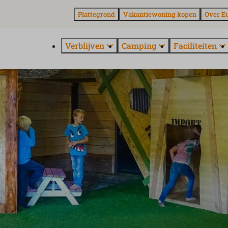
Plattegrond
Vakantiewoning kopen
Over E
Verblijven
Camping
Faciliteiten