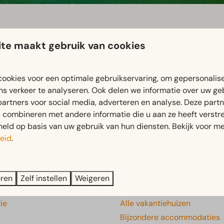
te maakt gebruik van cookies
ookies voor een optimale gebruikservaring, om gepersonalis
ns verkeer te analyseren. Ook delen we informatie over uw ge
et geen lekker weer is vermaken de kinderen (tot 8 jaar) zich k
partners voor social media, adverteren en analyse. Deze part
combineren met andere informatie die u aan ze heeft verstrek
ld op basis van uw gebruik van hun diensten. Bekijk voor me
eid
.
Veilig betalen
eren
Zelf instellen
Weigeren
e
Verblijven
ie
Alle vakantiehuizen
Bijzondere accommodaties