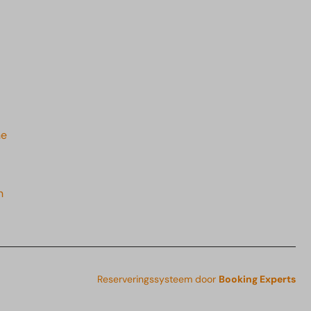
he
n
Reserveringssysteem door
Booking Experts