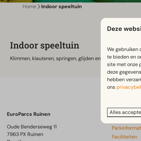
Home
Indoor speeltuin
Deze websi
Indoor speeltuin
We gebruiken c
te bieden en o
Klimmen, klauteren, springen, glijden en spelen… Ook als h
site met onze 
deze gegevens 
hebben verzame
ons
privacybel
Alles accept
Navigati
EuroParcs Ruinen
Oude Benderseweg 11
Parkinformat
7963 PX Ruinen
Faciliteiten