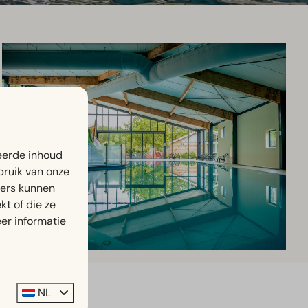
eerde inhoud
bruik van onze
ners kunnen
t of die ze
er informatie
NL