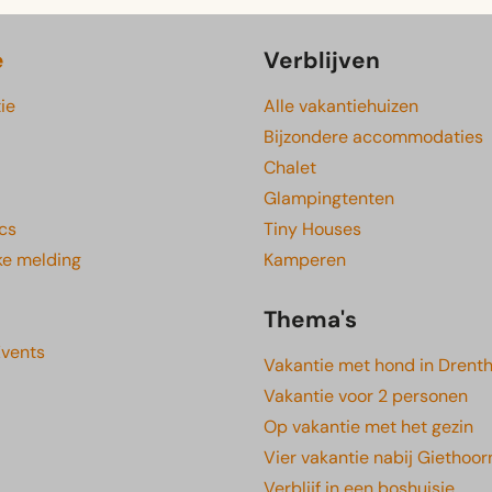
e
Verblijven
ie
Alle vakantiehuizen
Bijzondere accommodaties
Chalet
Glampingtenten
cs
Tiny Houses
ke melding
Kamperen
Thema's
Events
Vakantie met hond in Drent
Vakantie voor 2 personen
Op vakantie met het gezin
Vier vakantie nabij Giethoor
Verblijf in een boshuisje