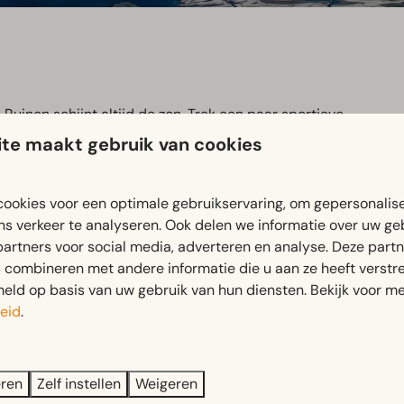
uinen schijnt altijd de zon. Trek een paar sportieve
 voor de ultieme adrenalinekick. Terwijl de kleintjes veilig
te maakt gebruik van cookies
niet jij van het heerlijk warme water. Een perfect uitje
at!
ookies voor een optimale gebruikservaring, om gepersonalis
ns verkeer te analyseren. Ook delen we informatie over uw ge
partners voor social media, adverteren en analyse. Deze part
combineren met andere informatie die u aan ze heeft verstrek
ld op basis van uw gebruik van hun diensten. Bekijk voor me
eid
.
eren
Zelf instellen
Weigeren
Veilig betalen