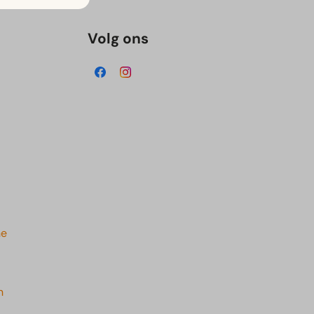
Volg ons
he
n