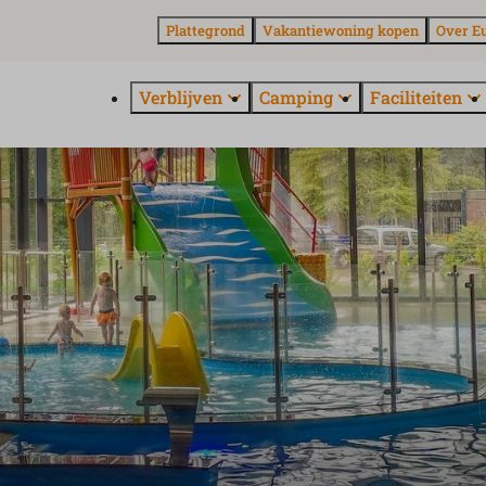
Plattegrond
Vakantiewoning kopen
Over E
Verblijven
Camping
Faciliteiten