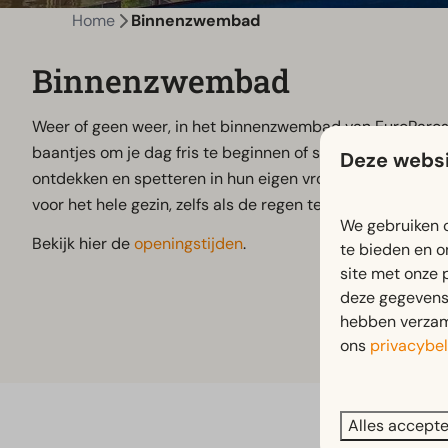
Home
Binnenzwembad
Binnenzwembad
Weer of geen weer, in het binnenzwembad van EuroParcs R
baantjes om je dag fris te beginnen of suis van de glijbaan
Deze websi
ontdekken en spetteren in hun eigen vrolijke peuterbad, ge
voor het hele gezin, zelfs als de regen tegen de ramen sla
We gebruiken c
Bekijk hier de
openingstijden
.
te bieden en o
site met onze 
deze gegevens 
hebben verzame
ons
privacybel
Alles accept