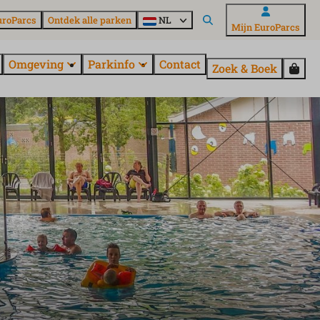
uroParcs
Ontdek alle parken
NL
Mijn EuroParcs
Omgeving
Parkinfo
Contact
Zoek & Boek